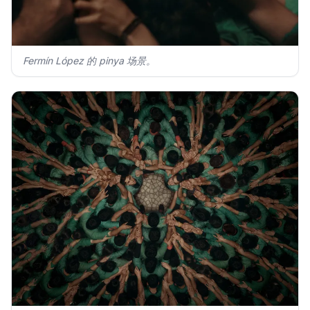
Fermín López 的 pinya 场景。