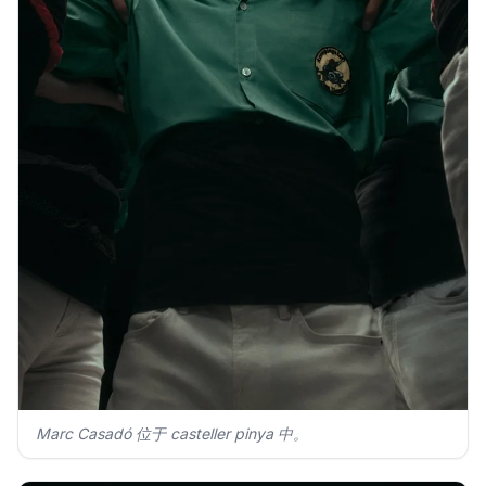
Marc Casadó 位于 casteller pinya 中。