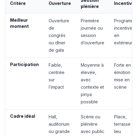
Session
Critère
Ouverture
Incentive
plénière
Meilleur
Ouverture
Première
Programm
moment
de
journée ou
incentive
congrès
session
en
ou dîner
d’ouverture
extérieur
de gala
Participation
Faible,
Moyenne à
Forte en
centrée
élevée,
émotion et
sur
avec
mise en
l’impact
contexte et
scène
pinya
possible
Cadre idéal
Hall,
Scène ou
Place,
auditorium
plénière
terrasse ou
ou grande
avec public
lieu